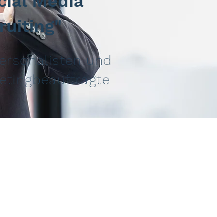
cial Media
ruiting"
Personalisten und
etingbeauftragte