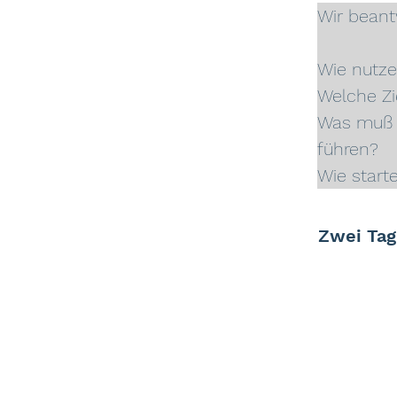
Wir beant
Wie nutze
Welche Zi
Was muß i
führen?
Wie starte
Zwei Tag