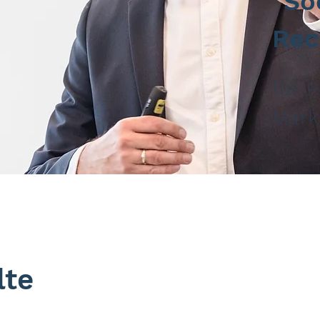
"So
Rec
für 
Mark
lte