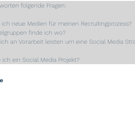
worten folgende Fragen:
 ich neue Medien für meinen Recruitingprozess?
elgruppen finde ich wo?
ch an Vorarbeit leisten um eine Social Media Stra
 ich ein Social Media Projekt?
e